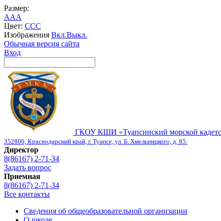
Размер:
A
A
A
Цвет:
C
C
C
Изображения
Вкл.
Выкл.
Обычная версия сайта
Вход
ГКОУ КШИ «Туапсинский морской кадетс
352800, Краснодарский край, г. Туапсе, ул. Б. Хмельницкого, д. 85.
Директор
8(86167) 2-71-34
Задать вопрос
Приемная
8(86167) 2-71-34
Все контакты
Сведения об общеобразовательной организации
О школе